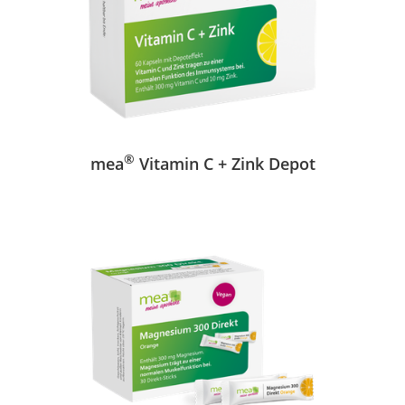
®
mea
Vitamin C + Zink Depot