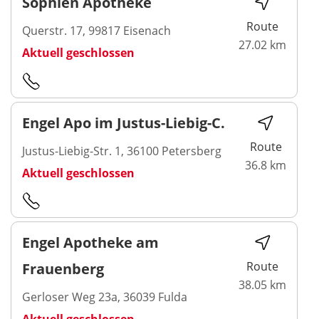
Sophien Apotheke
Route
Querstr. 17, 99817 Eisenach
27.02 km
Aktuell geschlossen
Engel Apo im Justus-Liebig-C.
Route
Justus-Liebig-Str. 1, 36100 Petersberg
36.8 km
Aktuell geschlossen
Engel Apotheke am
Route
Frauenberg
38.05 km
Gerloser Weg 23a, 36039 Fulda
Aktuell geschlossen