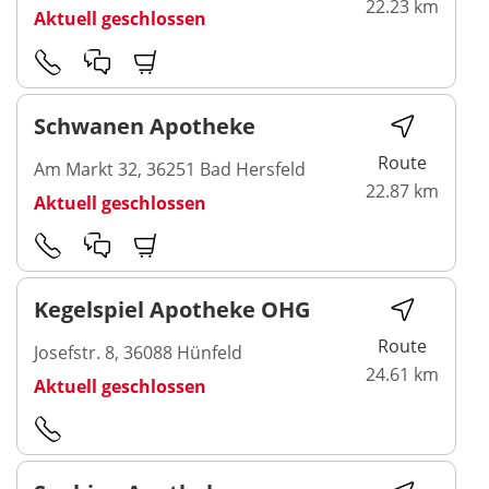
22.23 km
Aktuell geschlossen
Schwanen Apotheke
Route
Am Markt 32, 36251 Bad Hersfeld
22.87 km
Aktuell geschlossen
Kegelspiel Apotheke OHG
Route
Josefstr. 8, 36088 Hünfeld
24.61 km
Aktuell geschlossen