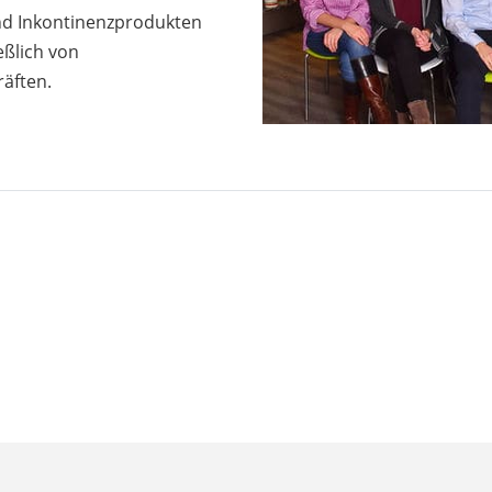
und Inkontinenzprodukten
eßlich von
äften.