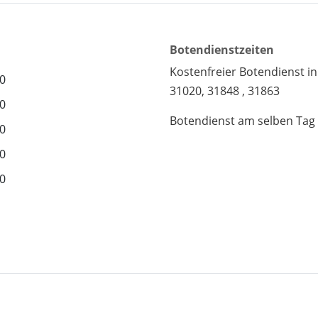
Botendienstzeiten
Kostenfreier Botendienst in
30
31020, 31848 , 31863
30
Botendienst am selben Tag b
30
30
30