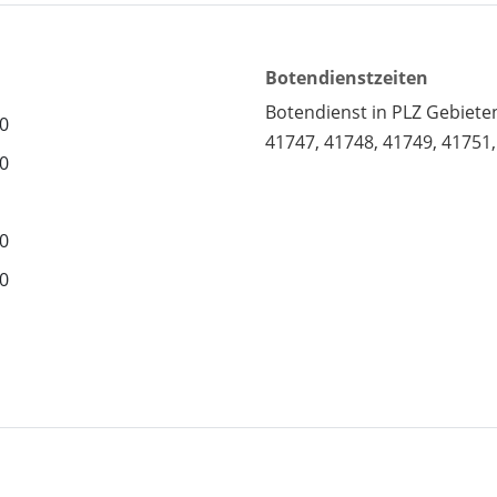
Botendienstzeiten
Botendienst in PLZ Gebiete
30
41747, 41748, 41749, 41751
30
30
30