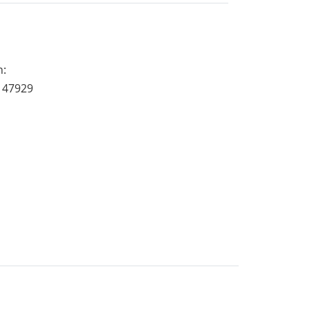
n:
, 47929